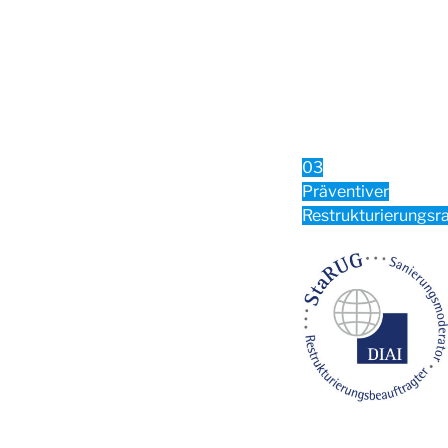
03
Präventiver
Restrukturierungs