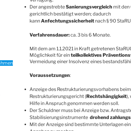
Der angestrebte
Sanierungsvergleich
mit den
gerichtlich bestätigt werden; dadurch
kann
Anfechtungssicherheit
nach § 90 StaRUG
Verfahrensdauer:
ca. 3 bis 6 Monate.
Mit dem am 1.1.2021 in Kraft getretenen StaRU
Möglichkeit für ein
teilkollektives Prävention
Vermeidung einer Insolvenz eines bestandsfä
rahmen
Voraussetzungen
:
Anzeige des Restrukturierungsvorhabens beim
Restrukturierungsgericht (
Rechtshängigkeit
),
Hilfe in Anspruch genommen werden soll.
Der Schuldner muss bei Anzeige bzw. Antragste
Stabilisierungsinstrumente
drohend zahlungs
Mit der Anzeige sind bestimmte Unterlagen ei