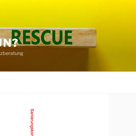
UN?
nzberatung