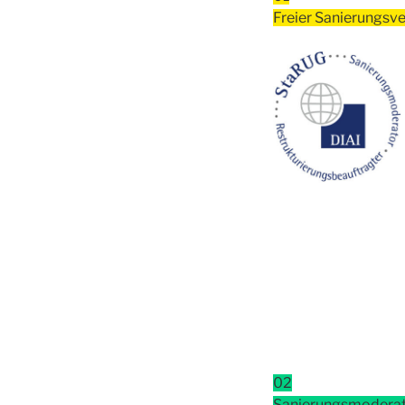
Freier Sanierungsve
02
Sanierungsmoderat