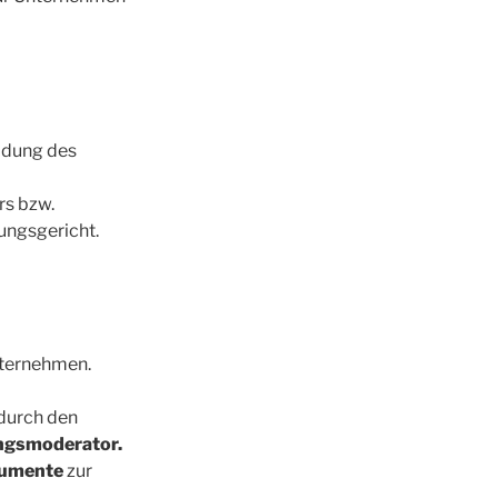
ldung des
rs bzw.
ungsgericht.
nternehmen.
durch den
ngsmoderator.
rumente
zur