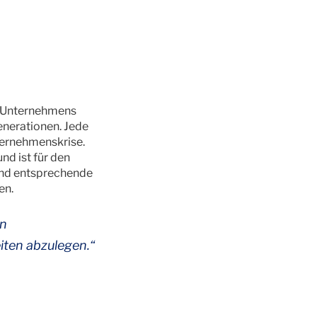
s Unternehmens
enerationen. Jede
ternehmenskrise.
d ist für den
und entsprechende
en.
en
iten abzulegen.“