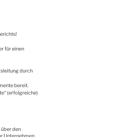
erichts!
r für einen
sleitung durch
mente bereit.
te“ (erfolgreiche)
 über den
für Unternehmen