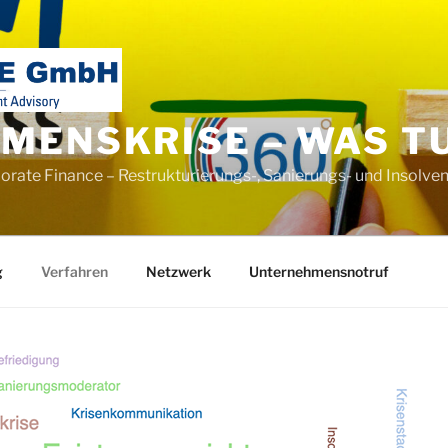
MENSKRISE – WAS T
ate Finance – Restrukturierungs-, Sanierungs- und Insolve
g
Verfahren
Netzwerk
Unternehmensnotruf